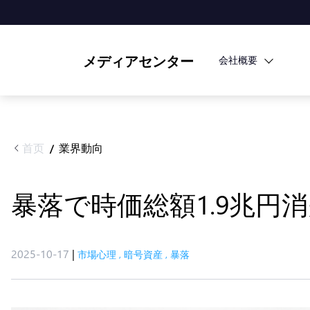
メディアセンター
会社概要
首页
業界動向
/
暴落で時価総額1.9兆円
2025-10-17
|
市場心理
,
暗号資産
,
暴落