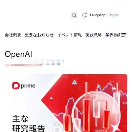
Language
:
English
会社概要
重要なお知らせ
イベント情報
実践戦略
業界動向
実
OpenAI